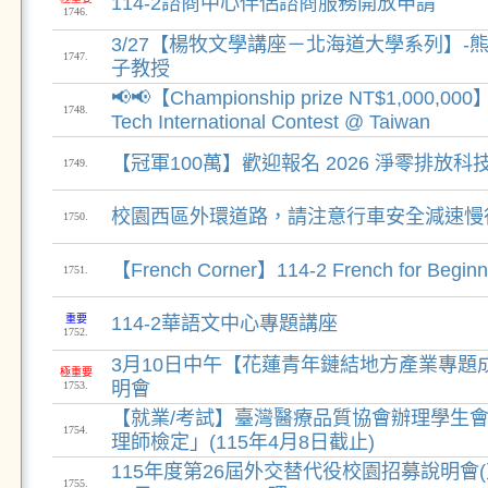
114-2諮商中心伴侶諮商服務開放申請
1746.
3/27【楊牧文學講座－北海道大學系列】-
1747.
子教授
📢📢【Championship prize NT$1,000,000】
1748.
Tech International Contest @ Taiwan
【冠軍100萬】歡迎報名 2026 淨零排放
1749.
校園西區外環道路，請注意行車安全減速慢
1750.
【French Corner】114-2 French for Be
1751.
重要
114-2華語文中心專題講座
1752.
3月10日中午【花蓮青年鏈結地方產業專題
極重要
明會
1753.
【就業/考試】臺灣醫療品質協會辦理學生
1754.
理師檢定」(115年4月8日截止)
115年度第26屆外交替代役校園招募說明會(東
1755.