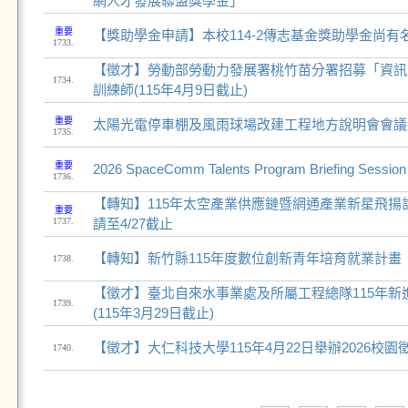
網人才發展聯盟獎學金」
重要
【獎助學金申請】本校114-2傳志基金獎助學金尚有名
1733.
【徵才】勞動部勞動力發展署桃竹苗分署招募「資訊
1734.
訓練師(115年4月9日截止)
重要
太陽光電停車棚及風雨球場改建工程地方說明會會議
1735.
重要
2026 SpaceComm Talents Program Briefing Session
1736.
【轉知】115年太空產業供應鏈暨網通產業新星飛揚計畫
重要
1737.
請至4/27截止
【轉知】新竹縣115年度數位創新青年培育就業計畫
1738.
【徵才】臺北自來水事業處及所屬工程總隊115年新進
1739.
(115年3月29日截止)
【徵才】大仁科技大學115年4月22日舉辦2026校園
1740.