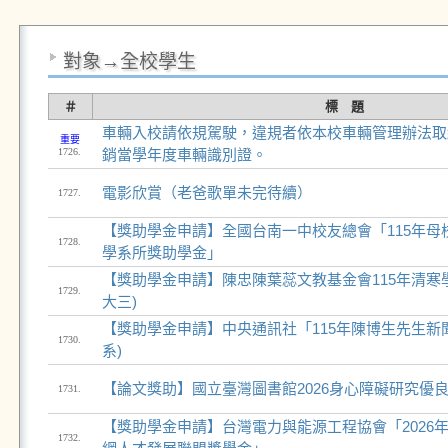
對象→全校學生
＃
標 題
車輛入校請依規駕駛，違規者依本校車輛管理辦法取
重要
1726.
銷當學年度車輛識別證。
電影欣賞（老爸歌單未完待續）
1727.
【獎助學金申請】全國台南一中校友總會「115年母
1728.
學系所獎助學金」
【獎助學金申請】陳忠陳葉蕊文教基金會115年清寒學
1729.
大三)
【獎助學金申請】中央通訊社「115年陳博生先生新
1730.
系)
【論文獎助】國立臺灣圖書館2026身心障礙研究優
1731.
【獎助學金申請】台灣電力與能源工程協會「2026年
1732.