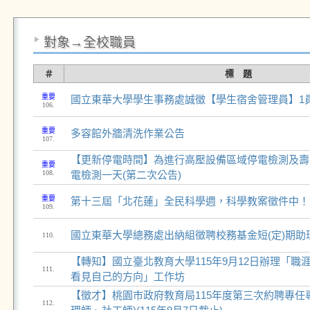
對象→全校職員
＃
標 題
重要
國立東華大學學生事務處誠徵【學生宿舍管理員】1
106.
重要
多容館外牆清洗作業公告
107.
【更新停電時間】為進行高壓設備區域停電檢測及壽
重要
108.
電檢測一天(第二次公告)
重要
第十三屆「北花蓮」全民科學週，科學教案徵件中！
109.
國立東華大學總務處出納組徵聘校務基金短(定)期助
110.
【轉知】國立臺北教育大學115年9月12日辦理「職
111.
看見自己的方向」工作坊
【徵才】桃園市政府教育局115年度第三次約聘專任
112.