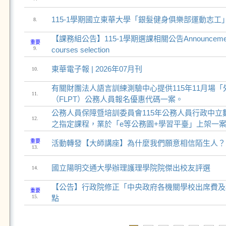
115-1學期國立東華大學「銀髮健身俱樂部運動志工
8.
【課務組公告】115-1學期選課相關公告Announcement a
重要
9.
courses selection
東華電子報 | 2026年07月刊
10.
有關財團法人語言訓練測驗中心提供115年11月場
11.
（FLPT）公務人員報名優惠代碼一案。
公務人員保障暨培訓委員會115年公務人員行政中立
12.
之指定課程，業於「e等公務園+學習平臺」上架一
重要
活動轉發【大師講座】為什麼我們願意相信陌生人？
13.
​國立陽明交通大學辦理護理學院院傑出校友評選
14.
【公告】行政院修正「中央政府各機關學校出席費及
重要
15.
點