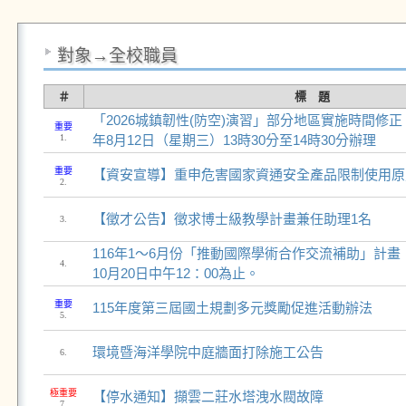
對象→全校職員
＃
標 題
「2026城鎮韌性(防空)演習」部分地區實施時間修正
重要
1.
年8月12日（星期三）13時30分至14時30分辦理
重要
【資安宣導】重申危害國家資通安全產品限制使用原
2.
【徵才公告】徵求博士級教學計畫兼任助理1名
3.
116年1～6月份「推動國際學術合作交流補助」計
4.
10月20日中午12：00為止。
重要
115年度第三屆國土規劃多元獎勵促進活動辦法
5.
環境暨海洋學院中庭牆面打除施工公告
6.
極重要
【停水通知】擷雲二莊水塔洩水閥故障
7.