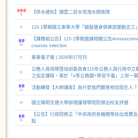
極重要
【停水通知】擷雲二莊水塔洩水閥故障
8.
115-1學期國立東華大學「銀髮健身俱樂部運動志工
9.
【課務組公告】115-1學期選課相關公告Announcement a
重要
10.
courses selection
東華電子報 | 2026年07月刊
11.
公務人員保障暨培訓委員會115年公務人員行政中立
12.
之指定課程，業於「e等公務園+學習平臺」上架一
重要
活動轉發【大師講座】為什麼我們願意相信陌生人？
13.
​國立陽明交通大學辦理護理學院院傑出校友評選
14.
【公告】行政院修正「中央政府各機關學校出席費及
重要
15.
點