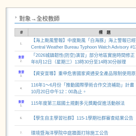
對象→全校教師
＃
標 題
【海上颱風警報】中度颱風「白海豚」海上警報已經發
1.
Central Weather Bureau Typhoon Watch Advisory #
「2026城鎮韌性(防空)演習」部分地區實施時間修正
重要
2.
年8月12日（星期三）13時30分至14時30分辦理
重要
【資安宣導】重申危害國家資通安全產品限制使用原
3.
116年1～6月份「推動國際學術合作交流補助」計
4.
10月20日中午12：00為止。
重要
115年度第三屆國土規劃多元獎勵促進活動辦法
5.
【學生自主學習社群】115-1學期社群審查結果公告
6.
環境暨海洋學院中庭牆面打除施工公告
7.