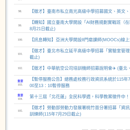
【徵才】臺南市私立南光高級中學招募國文、英文、
98.
【轉知】國立臺南大學開設「AI財務規劃實戰班（在職
99.
8月21日截止)
【訊息轉知】亞洲大學開設8門磨課師(MOOCs)線
100.
【徵才】臺北市私立延平高級中學招募「實驗室管理員」
101.
截止)
【徵才】中華航空公司培訓機師招募說明會✈️ (臺北
102.
【暫停服務公告】總務處校務行政資訊系統於115年7月
重要
103.
00至13：10暫停服務
重要
第十三屆「北花蓮」全民科學週，科學教案徵件中！
104.
【徵才】勞動部勞動力發展署桃竹苗分署招募「資訊
105.
訓練師(115年7月29日截止)