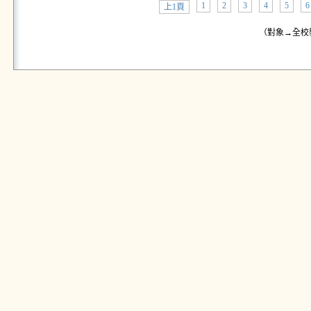
1
2
3
4
5
6
上1頁
（對象→全校教師