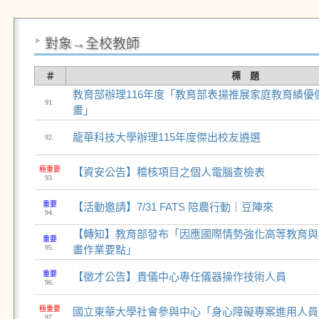
對象→全校教師
＃
標 題
教育部辦理116年度「教育部表揚推展家庭教育績優
91.
畫」
龍華科技大學辦理115年度傑出校友遴選
92.
極重要
【資安公告】稽核項目之個人電腦查檢表
93.
重要
【活動邀請】7/31 FATS 陪農行動｜豆陣來
94.
【轉知】教育部發布「因應國際情勢強化高等教育與
重要
95.
畫作業要點」
重要
【徵才公告】貴儀中心專任儀器操作技術人員
96.
極重要
國立東華大學社會參與中心「身心障礙專案進用人員
97.