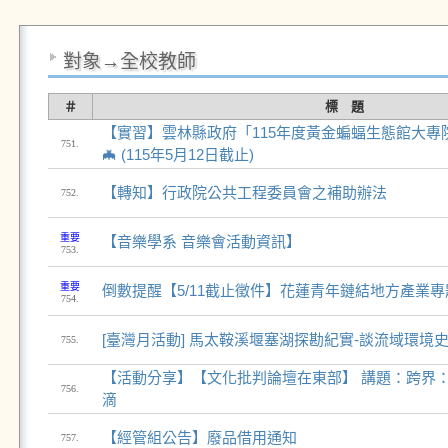
對象→全校教師
＃
標 題
【實習】雲林縣政府「115年度黃金蝙蝠生態館大專
751.
🦇 (115年5月12日截止)
【轉知】行政院公共工程委員會之補助辦法
752.
重要
【音樂學系 音樂會活動資訊】
753.
重要
倒數提醒【5/11截止徵件】花蓮青年鏈結地方產業
754.
[臺灣月活動] 馬太鞍溪堰塞湖探勘紀實-談流域環境
755.
【活動分享】【文化批判論壇在東部】 講題：跨界
756.
滴
【經管組公告】廢品借用通知
757.