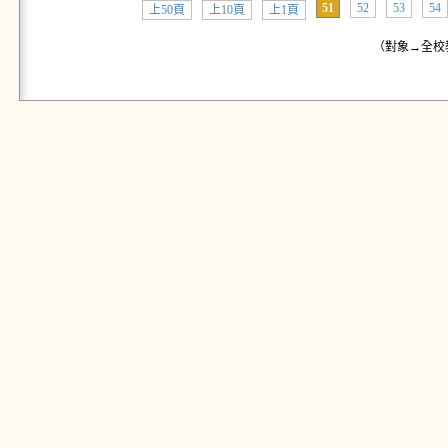
51
52
53
54
上50頁
上10頁
上1頁
（對象→全校教師