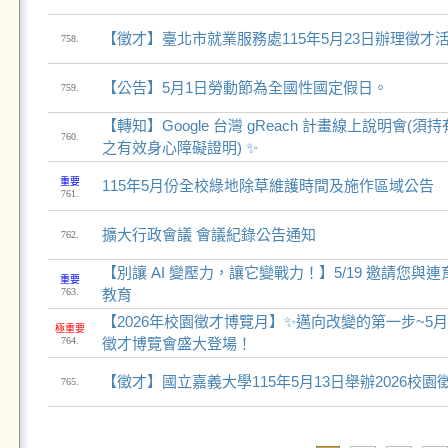
【徵才】臺北市就業服務處115年5月23日辦理徵才
758.
【公告】5月1日勞動節為全國性國定假日。
759.
【轉知】Google 台灣 gReach 計畫線上說明會(
760.
之有效身心障礙證明) ✨
重要
115年5月份全校綠地除草維護時間及施作區域公告
761.
擴大行政會議 會議紀錄公告通知
762.
【別讓 AI 變壓力，讓它變戰力！】5/19 邀請您與
重要
763.
教育
【2026年校園徵才博覽月】✨邁向改變的第一步~5月
極重要
764.
徵才博覽會盛大登場！
【徵才】國立嘉義大學115年5月13日舉辦2026校園
765.