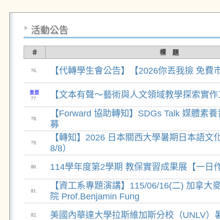
活動公告
＃
標 題
【代轉學生會公告】【2026你丟我撿 免費
76.
重要
【文本有聲〜藝術與人文領域教學探索實作
77.
【Forward 協助轉知】SDGs Talk 媒
78.
募
【轉知】2026 日本關西大學暑期日本語文化
79.
8/8）
114學年度第2學期 教保實習成果展【一日
80.
【資工系專題演講】115/06/16(二) 加拿
81.
院 Prof.Benjamin Fung
美國內華達大學拉斯維加斯分校（UNLV）
82.