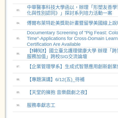
中華醫事科技大學函以，辦理「形塑友善學
83.
化與性別認同》」探討系列培力活動一案
傅爾布萊特赴美獎助計畫暨留學美國線上說
84.
Documentary Screening of "Pig Feast: Colo
Time"-Applications for Cross-Domain Learni
85.
Certification Are Available
【❗轉知❗】國立臺北護理健康大學 辦理「
86.
服務加值」跨校SIG交流論壇
【企業管理學系】⽣成式智慧應⽤創新創業
87.
【專題演講】6/12(五)_待補
88.
【天堂的擁抱 音樂戲劇之夜】
89.
服務奉獻志工
90.