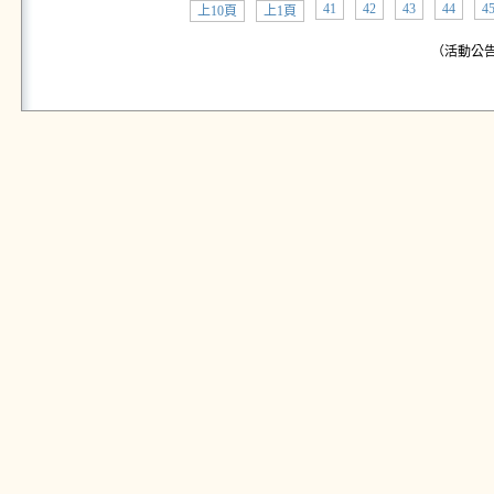
41
42
43
44
4
上10頁
上1頁
（活動公告: