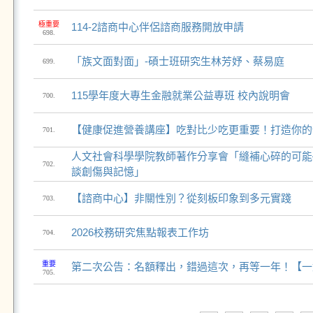
極重要
114-2諮商中心伴侶諮商服務開放申請
698.
「族文面對面」-碩士班研究生林芳妤、蔡易庭
699.
115學年度大專生金融就業公益專班 校內說明會
700.
【健康促進營養講座】吃對比少吃更重要！打造你的
701.
人文社會科學學院教師著作分享會「縫補心碎的可能
702.
談創傷與記憶」
【諮商中心】非關性別？從刻板印象到多元實踐
703.
2026校務研究焦點報表工作坊
704.
重要
第二次公告：名額釋出，錯過這次，再等一年！【一
705.