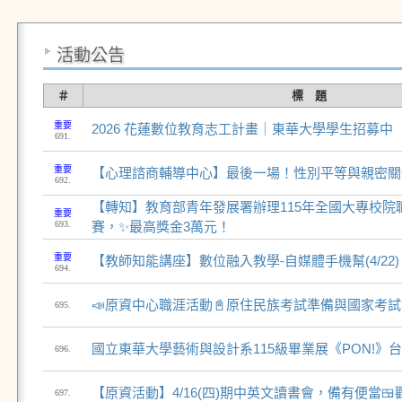
活動公告
＃
標 題
重要
2026 花蓮數位教育志工計畫｜東華大學學生招募中
691.
重要
【心理諮商輔導中心】最後一場！性別平等與親密關
692.
【轉知】教育部青年發展署辦理115年全國大專校院
重要
693.
賽，✨最高獎金3萬元！
重要
【教師知能講座】數位融入教學-自媒體手機幫(4/22)
694.
📣原資中心職涯活動📓原住民族考試準備與國家考試
695.
國立東華大學藝術與設計系115級畢業展《PON!》
696.
【原資活動】4/16(四)期中英文讀書會，備有便當
697.