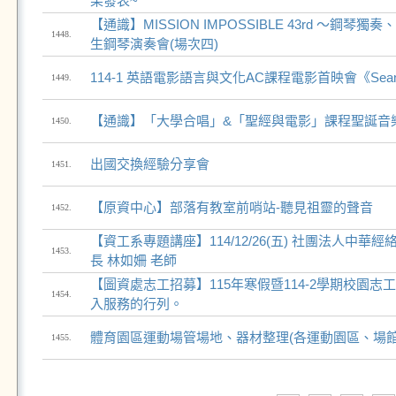
果發表~
【通識】MISSION IMPOSSIBLE 43rd ～鋼琴
1448.
生鋼琴演奏會(場次四)
114-1 英語電影語言與文化AC課程電影首映會《Sean
1449.
【通識】「大學合唱」&「聖經與電影」課程聖誕音
1450.
出國交換經驗分享會
1451.
【原資中心】部落有教室前哨站-聽見祖靈的聲音
1452.
【資工系專題講座】114/12/26(五) 社團法人中華
1453.
長 林如姍 老師
【圖資處志工招募】115年寒假暨114-2學期校園
1454.
入服務的行列。
體育園區運動場管場地、器材整理(各運動園區、場館
1455.