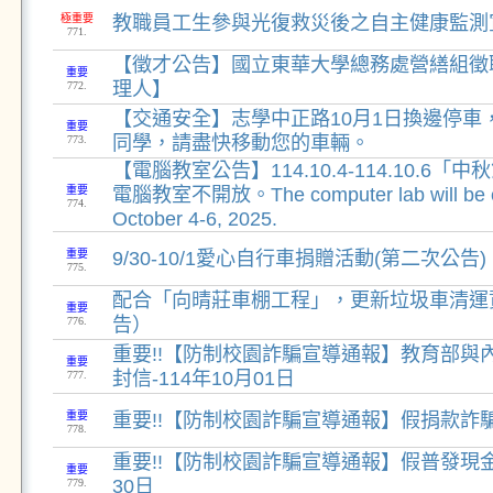
極重要
教職員工生參與光復救災後之自主健康監測
771.
【徵才公告】國立東華大學總務處營繕組徵
重要
理人】
772.
【交通安全】志學中正路10月1日換邊停車
重要
同學，請盡快移動您的車輛。
773.
【電腦教室公告】114.10.4-114.10.6
重要
電腦教室不開放。The computer lab will be c
774.
October 4-6, 2025.
重要
9/30-10/1愛心自行車捐贈活動(第二次公告)
775.
配合「向晴莊車棚工程」，更新垃圾車清運
重要
告）
776.
重要!!【防制校園詐騙宣導通報】教育部與
重要
封信-114年10月01日
777.
重要
重要!!【防制校園詐騙宣導通報】假捐款詐騙-
778.
重要!!【防制校園詐騙宣導通報】假普發現金詐
重要
30日
779.