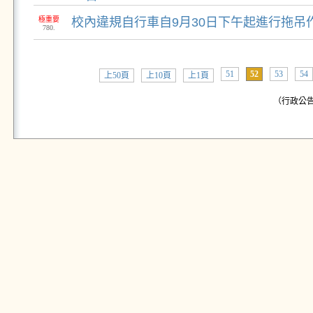
極重要
校內違規自行車自9月30日下午起進行拖吊
780.
51
52
53
54
上50頁
上10頁
上1頁
（行政公告: