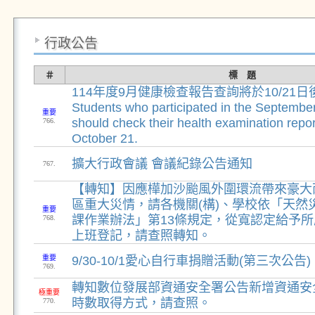
行政公告
＃
標 題
114年度9月健康檢查報告查詢將於10/21
Students who participated in the Septembe
重要
should check their health examination report
766.
October 21.
擴大行政會議 會議紀錄公告通知
767.
【轉知】因應樺加沙颱風外圍環流帶來豪大
區重大災情，請各機關(構)、學校依「天然
重要
課作業辦法」第13條規定，從寬認定給予
768.
上班登記，請查照轉知。
重要
9/30-10/1愛心自行車捐贈活動(第三次公告)
769.
轉知數位發展部資通安全署公告新增資通安
極重要
時數取得方式，請查照。
770.