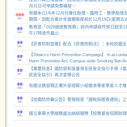
月31日可申請免費補發。
有關本(114)年12月份兼任助理、臨時工、教學助
極重要
563.
期間，因配合會計年度關帳提前於12月19日(星期五
教育部「2026總統教育獎」校內申請收件即日起至114
重要
564.
午17時收件截止
重要
【菸害防制宣導】配合《菸害防制法》：本校校園全
565.
【Tobacco Harm Prevention Campaign】 In accordan
重要
566.
Harm Prevention Act: Campus-wide Smoking Ban 
【重要訊息】國防部新版臺灣全民安全指引手冊《當
重要
567.
民安全指引》再次宣導公告
重要
有關法務部矯正署外部視察小組徵求專家學者人才推
568.
重要
【校園防詐騙公告】警惕假冒「國稅局稽查通知」之
569.
重要
國立東華大學總務處出納組徵聘【校務基金短期助理
570.