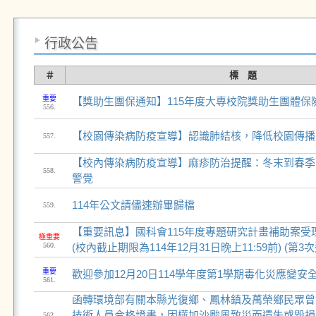
行政公告
＃
標 題
重要
【獎助生團保通知】115年度大專校院獎助生團體保
556.
【校園傳染病防疫宣導】認識肺結核，降低校園傳播
557.
【校內傳染病防疫宣導】麻疹防治提醒：冬末到春季
558.
警覺
114年公文請儘速辦畢歸檔
559.
【重要訊息】國科會115年度專題研究計畫補助案受理
極重要
560.
(校內截止期限為114年12月31日晚上11:59前) (第3
重要
歡迎參加12月20日114學年度第1學期毒化災應變安
561.
函轉環境部有關本縣光復鄉、鳳林鎮及萬榮鄉民眾曾
技術人員合格證書，因樺加沙颱風致災而遺失或毀損者
562.