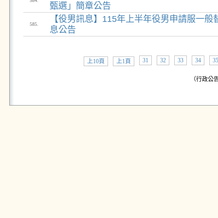
584.
甄選」簡章公告
【役男訊息】115年上半年役男申請服一般
585.
息公告
31
32
33
34
3
上10頁
上1頁
（行政公告: