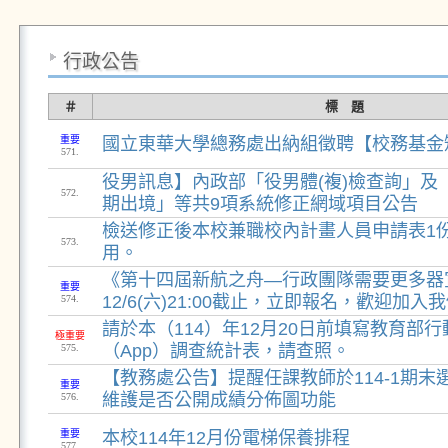
行政公告
＃
標 題
重要
國立東華大學總務處出納組徵聘【校務基金
571.
役男訊息】內政部「役男體(複)檢查詢」及
572.
期出境」等共9項系統修正網域項目公告
檢送修正後本校兼職校內計畫人員申請表1
573.
用。
《第十四屆新航之舟—行政團隊需要更多器
重要
12/6(六)21:00截止，立即報名，歡迎加入
574.
請於本（114）年12月20日前填寫教育部
極重要
（App）調查統計表，請查照。
575.
【教務處公告】提醒任課教師於114-1期末選課前(
重要
維護是否公開成績分佈圖功能
576.
重要
本校114年12月份電梯保養排程
577.