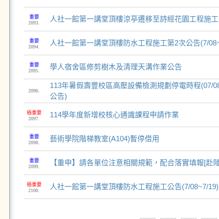
重要
人社一館第一講堂頂樓涼亭遷移至詩經花園工程施工公告(7
2093.
重要
人社一館第一講堂頂樓防水工程施工第2次公告(7/08~7
2094.
重要
學人宿舍區修剪樹木及清理天溝作業公告
2095.
113年暑假壽豐校區高壓設備檢測規劃停電時程(07/08~
2096.
公告)
極重要
114學年度新增校核心通識課程申請作業
2097.
重要
藝術學院階梯教室(A104)暫停借用
2098.
重要
【重申】請各單位注意相關規範，配合落實填報[赴陸
2099.
極重要
人社一館第一講堂頂樓防水工程施工公告(7/08~7/19)
2100.