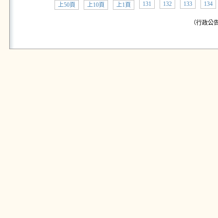
131
132
133
134
上50頁
上10頁
上1頁
（行政公告: