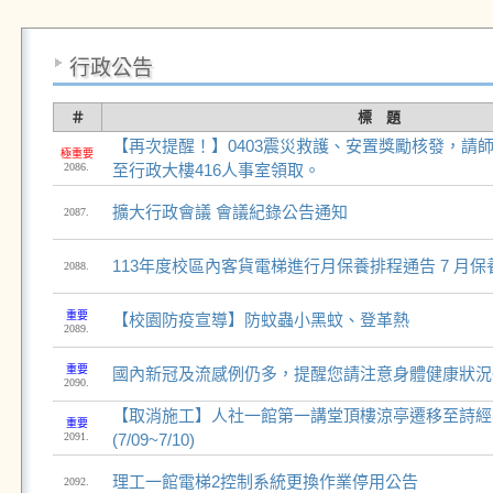
行政公告
＃
標 題
【再次提醒！】0403震災救護、安置獎勵核發，請
極重要
2086.
至行政大樓416人事室領取。
擴大行政會議 會議紀錄公告通知
2087.
113年度校區內客貨電梯進行月保養排程通告 7 月保
2088.
重要
【校園防疫宣導】防蚊蟲小黑蚊、登革熱
2089.
重要
國內新冠及流感例仍多，提醒您請注意身體健康狀況
2090.
【取消施工】人社一館第一講堂頂樓涼亭遷移至詩經
重要
2091.
(7/09~7/10)
理工一館電梯2控制系統更換作業停用公告
2092.