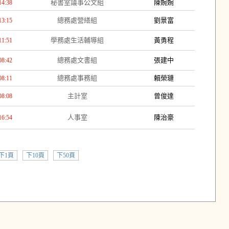
秘書室議事公文組
陳婉婉
14:38
總務處營繕組
劉景富
13:15
學務處生活輔導組
黃勇程
11:51
總務處文書組
張建中
08:42
總務處事務組
賴榮璉
08:11
主計室
曾俊達
08:08
人事室
陳治豪
16:54
下1頁
下10頁
下50頁