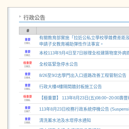
行政公告
＃
有關教育部實施「拉近公私立學校學雜費差距及
重要
1981.
申請子女教育補助彈性作法事宜。
重要
本校113年9月4日至7日辦理全校建築物室外病
1982.
極重要
全校區緊急停水公告
1983.
重要
8/26至9/2志學門出入口道路改善工程管制公告
1984.
重要
行政大樓4樓隔間牆封板施工公告
1985.
極重要
【極重要】 113年8月23日(五)08:00~20
1986.
重要
113年8月23日校務行政系統停機公告 (Suspension of Sc
1987.
重要
清洗蓄水池及水塔停水通知
1988.