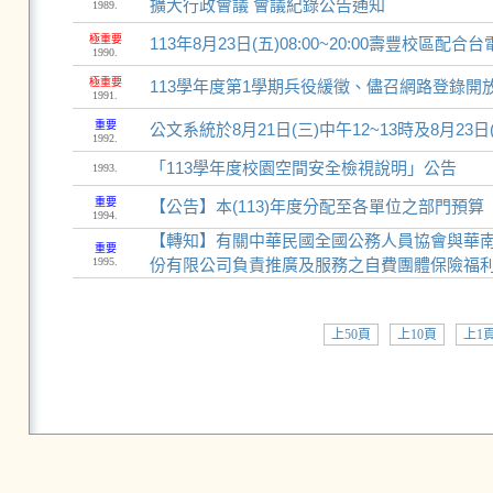
擴大行政會議 會議紀錄公告通知
1989.
極重要
113年8月23日(五)08:00~20:00壽豐校區
1990.
極重要
113學年度第1學期兵役緩徵、儘召網路登錄開
1991.
重要
公文系統於8月21日(三)中午12~13時及8月23日
1992.
「113學年度校園空間安全檢視說明」公告
1993.
重要
【公告】本(113)年度分配至各單位之部門預算
1994.
【轉知】有關中華民國全國公務人員協會與華
重要
1995.
份有限公司負責推廣及服務之自費團體保險福
上50頁
上10頁
上1