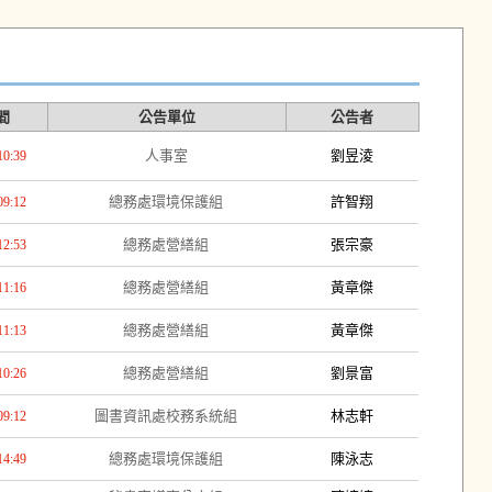
間
公告單位
公告者
人事室
劉昱淩
10:39
總務處環境保護組
許智翔
09:12
總務處營繕組
張宗豪
12:53
總務處營繕組
黃章傑
11:16
總務處營繕組
黃章傑
11:13
總務處營繕組
劉景富
10:26
圖書資訊處校務系統組
林志軒
09:12
總務處環境保護組
陳泳志
14:49