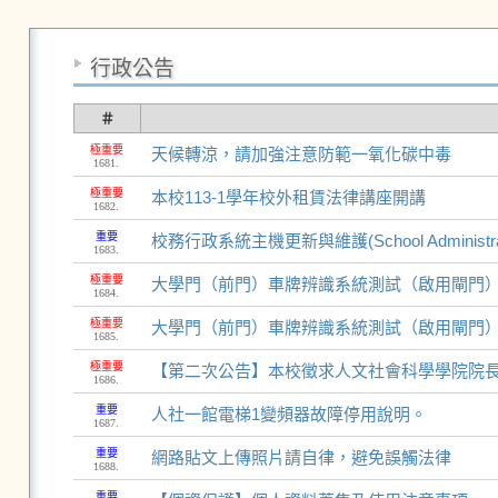
行政公告
＃
極重要
天候轉涼，請加強注意防範一氧化碳中毒
1681.
極重要
本校113-1學年校外租賃法律講座開講
1682.
重要
校務行政系統主機更新與維護(School Administrative-a
1683.
極重要
大學門（前門）車牌辨識系統測試（啟用閘門
1684.
極重要
大學門（前門）車牌辨識系統測試（啟用閘門
1685.
極重要
【第二次公告】本校徵求人文社會科學學院院
1686.
重要
人社一館電梯1變頻器故障停用說明。
1687.
重要
網路貼文上傳照片請自律，避免誤觸法律
1688.
重要