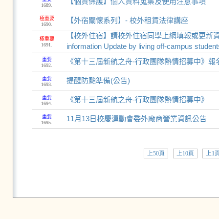
【個資保護】個人資料蒐集及使用注意事項
1689.
極重要
【外宿關懷系列】- 校外租賃法律講座
1690.
【校外住宿】請校外住宿同學上網填報或更新資料 【Off-
極重要
1691.
information Update by living off-campus student
重要
《第十三屆新航之舟-行政團隊熱情招募中》報名至1
1692.
重要
提醒防颱準備(公告)
1693.
重要
《第十三屆新航之舟-行政團隊熱情招募中》
1694.
重要
11月13日校慶運動會委外廠商營業資訊公告
1695.
上50頁
上10頁
上1