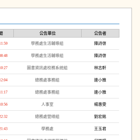
間
公告單位
公告者
學務處生活輔導組
陳詩啓
11:59
學務處生活輔導組
陳詩啓
08:48
圖書資訊處校務系統組
林志軒
10:27
總務處事務組
連小雅
12:04
總務處事務組
連小雅
11:17
人事室
楊惠雯
10:56
總務處營繕組
劉宏銘
22:32
學務處
王玉君
21:43