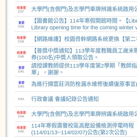
極重要
大學門(含側門)及志學門車牌辨識系統啟用公
1537.
【圖書館公告】114年寒假開館時間。【Library
重要
Library opening time for the coming winter 
1538.
極重要
【網路維護】校園骨幹網路系統更換【第二
1539.
【普獎中獎通知】113學年度教職員工歲末聯
極重要
券(100名)中獎人領取公告。
1540.
請授課教師提供113學年度第2學期「教師
重要
單」，謝謝。
1541.
重要
為進行擷雲莊消防栓漏水維修後續復原事宜(
1542.
行政會議 會議紀錄公告通知
1543.
極重要
大學門(含側門)及志學門車牌辨識系統啟用公
1544.
114年寒假壽豐校區高壓設備檢測停電時程
極重要
(114/01/13~114/02/07)公告(第2次公告)
1545.