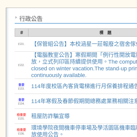
行政公告
＃
標 題
【保管組公告】本校涵星一莊報廢之宿舍傢
1531.
【電腦教室公告】寒假期間「例行性開放電
放，立式列印區持續提供使用。The computer la
1532.
closed on winter vacation.The stand-up prin
continuously available.
重要
114年度校區內客貨電梯進行月保養排程通
1533.
重要
114年寒假及春節假期間總務處業務相關注
1534.
極重要
租屋防詐騙宣導
1535.
環境學院夜間機車停車場及學活園區機車臨
極重要
放使用公告。
1536.