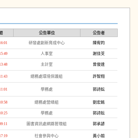
間
公告單位
公告者
研發處創新育成中心
陳宥㚬
16:01
人事室
謝佳芠
15:49
主計室
曾俊達
13:48
總務處環境保護組
許智翔
11:43
學務處
郭詩妘
11:01
總務處營繕組
劉宏銘
10:58
學務處
郭詩妘
10:25
圖書資訊處網路管理組
郭承諺
09:11
社會參與中心
黃小姐
17:19