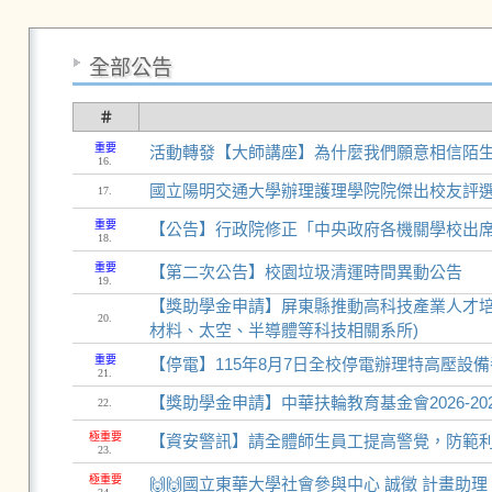
全部公告
＃
重要
活動轉發【大師講座】為什麼我們願意相信陌
16.
​國立陽明交通大學辦理護理學院院傑出校友評
17.
重要
【公告】行政院修正「中央政府各機關學校出
18.
重要
【第二次公告】校園垃圾清運時間異動公告
19.
【獎助學金申請】屏東縣推動高科技產業人才培育
20.
材料、太空、半導體等科技相關系所)
重要
【停電】115年8月7日全校停電辦理特高壓設
21.
【獎助學金申請】中華扶輪教育基金會2026-20
22.
極重要
【資安警訊】請全體師生員工提高警覺，防範
23.
極重要
🙌🙌國立東華大學社會參與中心 誠徵 計畫助理