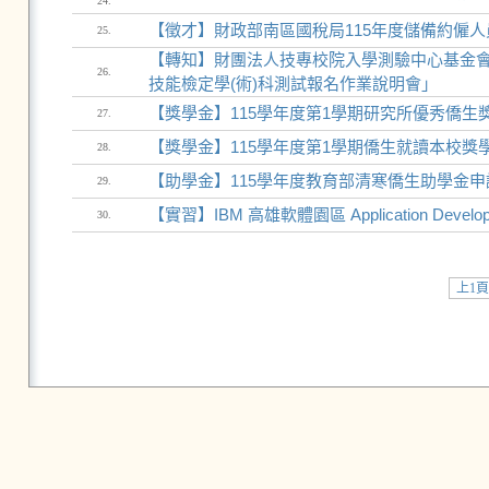
24.
【徵才】財政部南區國稅局115年度儲備約僱人員甄
25.
【轉知】財團法人技專校院入學測驗中心基金會1
26.
技能檢定學(術)科測試報名作業說明會」
【獎學金】115學年度第1學期研究所優秀僑生
27.
【獎學金】115學年度第1學期僑生就讀本校獎學
28.
【助學金】115學年度教育部清寒僑生助學金申請
29.
【實習】IBM 高雄軟體園區 Application Develop
30.
上1頁