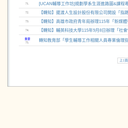
[UCAN輔導工作坊]規劃學系生涯進路圖&課程
71.
【轉知】擺渡人生設計股份有限公司開設「指路興
72.
【轉知】高雄市政府青年局辦理115年「新媒
73.
【轉知】輔英科技大學115年9月8日辦理「社
74.
重要
轉知教育部「學生輔導工作相關人員專業倫理
75.
上1頁