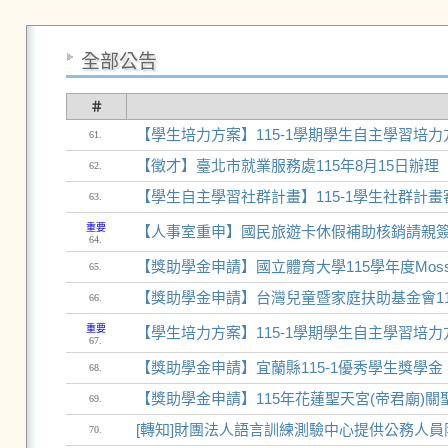
全部公告
＃
【學生培力方案】115-1學期學生自主學習培力
61.
【徵才】臺北市就業服務處115年8月15日辦理
62.
【學生自主學習社群計畫】115-1學生社群計
63.
重要
【人事室重申】國民旅遊卡休假補助核銷請親簽
64.
【獎助學金申請】國立體育大學115學年度Moss
65.
【獎助學金申請】台灣兒童暨家庭扶助基金會11
66.
重要
【學生培力方案】115-1學期學生自主學習培
67.
【獎助學金申請】宜蘭縣115-1優秀學生獎學金 
68.
【獎助學金申請】115年花蓮聖天宮(帝君廟)
69.
[轉知]財團法人語言訓練測驗中心提供公務人
70.