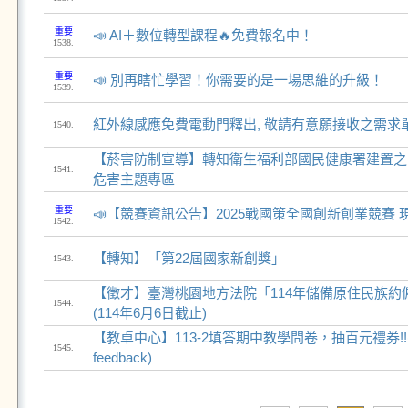
重要
📣 AI＋數位轉型課程🔥免費報名中！
1538.
重要
📣 別再瞎忙學習！你需要的是一場思維的升級！
1539.
紅外線感應免費電動門釋出, 敬請有意願接收之需求
1540.
【菸害防制宣導】轉知衛生福利部國民健康署建置之
1541.
危害主題專區
重要
📣【競賽資訊公告】2025戰國策全國創新創業競賽
1542.
【轉知】「第22屆國家新創獎」
1543.
【徵才】臺灣桃園地方法院「114年儲備原住民族約
1544.
(114年6月6日截止)
【教卓中心】113-2填答期中教學問卷，抽百元禮券!!(Mid-t
1545.
feedback)