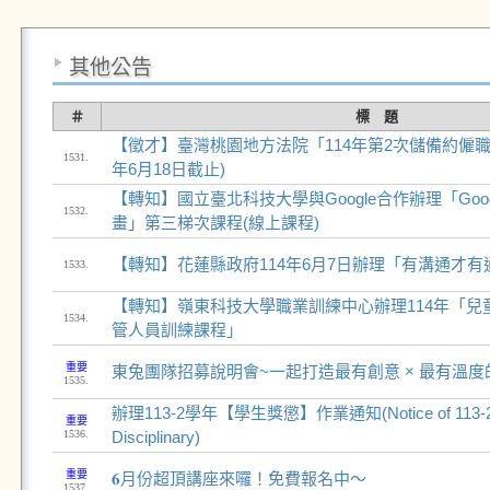
其他公告
＃
標 題
【徵才】臺灣桃園地方法院「114年第2次儲備約僱職
1531.
年6月18日截止)
【轉知】國立臺北科技大學與Google合作辦理「Goo
1532.
畫」第三梯次課程(線上課程)
【轉知】花蓮縣政府114年6月7日辦理「有溝通才有
1533.
【轉知】嶺東科技大學職業訓練中心辦理114年「兒
1534.
管人員訓練課程」
重要
東兔團隊招募說明會~一起打造最有創意 × 最有溫
1535.
辦理113-2學年【學生獎懲】作業通知(Notice of 113-2 St
重要
1536.
Disciplinary)
重要
𝟔月份超頂講座來囉！免費報名中～
1537.