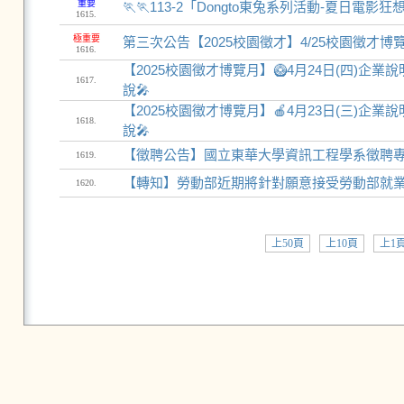
重要
🏃🏃113-2「Dongto東兔系列活動-夏日電
1615.
極重要
第三次公告【2025校園徵才】4/25校園徵才博覽
1616.
【2025校園徵才博覽月】🥝4月24日(四)
1617.
說🎤
【2025校園徵才博覽月】🍎4月23日(三)
1618.
說🎤
【徵聘公告】國立東華大學資訊工程學系徵聘專任
1619.
【轉知】勞動部近期將針對願意接受勞動部就業
1620.
上50頁
上10頁
上1