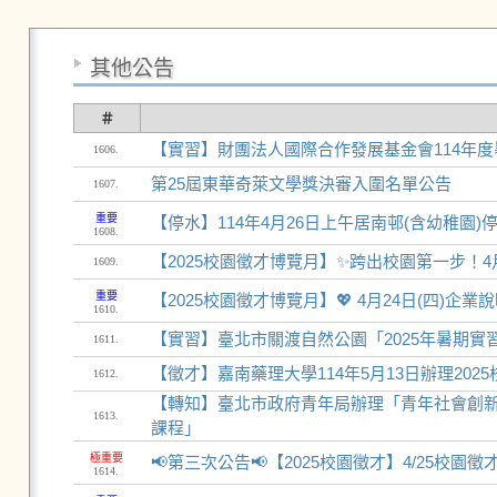
其他公告
＃
【實習】財團法人國際合作發展基金會114年度暑期
1606.
第25屆東華奇萊文學獎決審入圍名單公告
1607.
重要
【停水】114年4月26日上午居南邨(含幼稚園)
1608.
【2025校園徵才博覽月】✨跨出校園第一步！4
1609.
重要
【2025校園徵才博覽月】💖 4月24日(四)
1610.
【實習】臺北市關渡自然公園「2025年暑期實習生
1611.
【徵才】嘉南藥理大學114年5月13日辦理202
1612.
【轉知】臺北市政府青年局辦理「青年社會創新
1613.
課程」
極重要
📢第三次公告📢【2025校園徵才】4/25校園徵
1614.