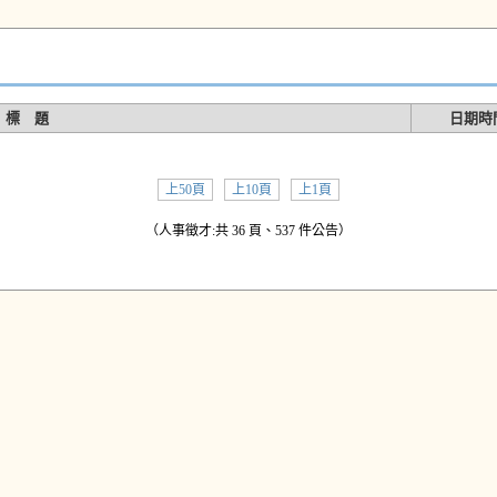
標 題
日期時
上50頁
上10頁
上1頁
（人事徵才:共 36 頁、537 件公告）