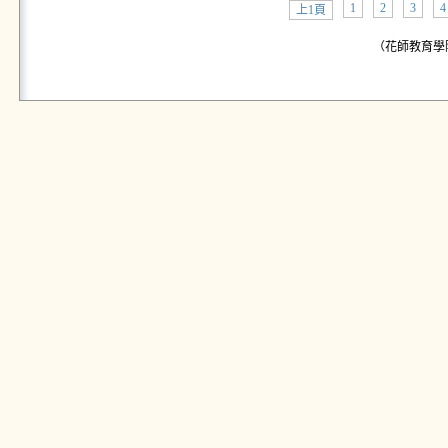
1
2
3
4
上1頁
（花師教育學院公