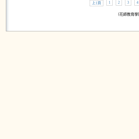
1
2
3
4
上1頁
（花師教育學院公