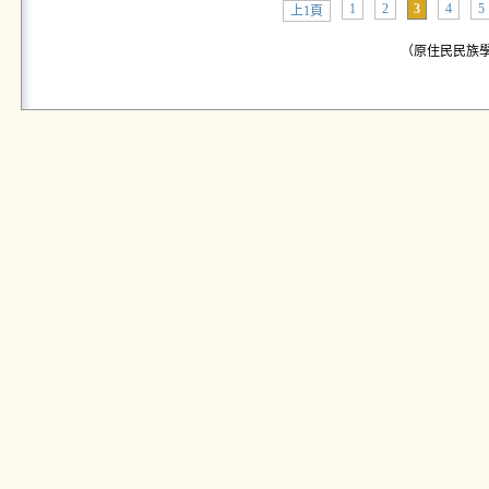
1
2
3
4
5
上1頁
（原住民民族學院