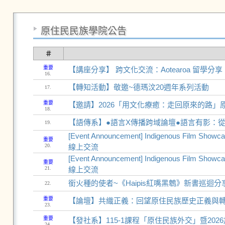
原住民民族學院公告
＃
重要
【講座分享】 跨文化交流：Aotearoa 留學分享
16.
【轉知活動】敬邀~德瑪汶20週年系列活動
17.
重要
【邀請】2026「用文化療癒：走回原來的路
18.
【語傳系】●語言X傳播跨域論壇●語言有影：
19.
[Event Announcement] Indigenous Film 
重要
20.
線上交流
[Event Announcement] Indigenous Film 
重要
21.
線上交流
銜火種的使者~《Haipis紅嘴黑鵯》新書巡迴分
22.
重要
【論壇】共織正義：回望原住民族歷史正義與
23.
重要
【發社系】115-1課程「原住民族外交」暨20
24.