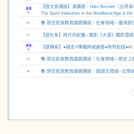
【族文系講座】演講者：Niko Besnier
重要
25.
The Sport Industries in the Neoliberal Age & the
📚 原住民族教育議題講座｜社會領域—臺灣
26.
【發社系】時代的紀載─電影《大濛》觀影暨座
27.
重要
【語傳系】●語言X傳播跨域論壇●跨界對談●A
28.
📚 原住民族教育議題講座｜社會領域—歷史
29.
📚 原住民族教育議題講座｜國語文領域─文
30.