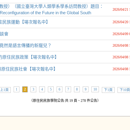
（白思寧教授）（國立臺灣大學人類學系學系訪問教授）題目：
2026/04/21 
 Reconfiguration of the Future in the Global South
原住民族運動【場次報名中】
2026/04/20 
談會
2026/04/09 
I 竟然是語言傳播的新寵兒？
2026/04/08 
上的原住民族政策【場次報名中】
2026/04/08 
學與原住民族社會【場次報名中】
2026/04/08 
1
2
3
4
5
6
7
8
9
10
上1頁
下1頁
下10頁
（原住民民族學院公告:共 19 頁、278 件公告）