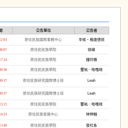
間
公告單位
公告者
原住民族國際事務中心
辛桂・格達德班
12:03
原住民民族學院
徐緯
00:07
原住民民族學院
鐘玲雅
17:24
原住民民族學院
璽祐．哈噜咪
09:36
原住民族研究國際博士班
Leah
09:37
原住民族研究國際博士班
Leah
09:37
原住民民族學院
璽祐．哈噜咪
15:15
原住民族發展中心
林伸翰
14:53
原住民民族學院
發社系
13:49