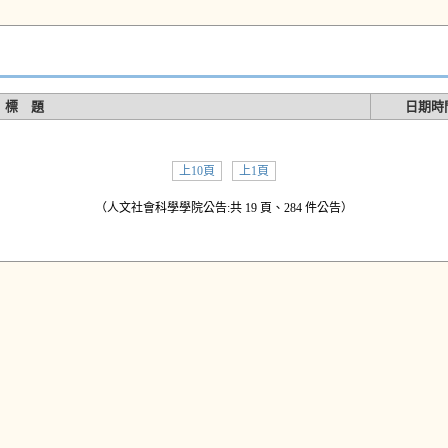
標 題
日期時
上10頁
上1頁
（人文社會科學學院公告:共 19 頁、284 件公告）