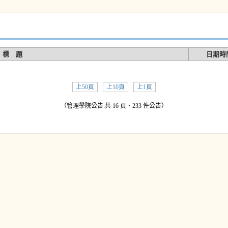
標 題
日期時
上50頁
上10頁
上1頁
（管理學院公告:共 16 頁、233 件公告）