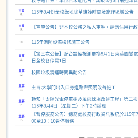
校停電作業，單位若未能配合，請於8月3日前通知
重要
115年8月份全校綠地除草維護時間及施作區域公告
8.
重要
【宣導公告】非本校公務之私人車輛，請勿佔用行政
9.
115年消防設備檢修施工公告
10.
【第三次公告】配合設備檢測更換8月1日東華園變電
重要
11.
日全校各停電1日
重要
校園垃圾清運時間異動公告
12.
重要
主旨:大學門出入口旁道路燈照明改善施工
13.
轉知「太陽光電停車棚及風雨球場改建工程」第二次
重要
14.
115年8月4日（星期二）下午2時辦理
【暫停服務公告】總務處校務行政資訊系統於115年7月
重要
15.
00至13：10暫停服務