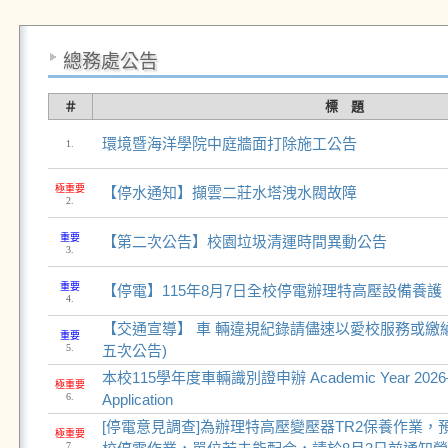
總務處公告
＃
標 題
環境暨海洋學院中庭牆面打除施工公告
1.
極重要
【停水通知】擷雲二莊水塔洩水閥故障
2.
重要
【第二次公告】校園垃圾清運時間異動公告
3.
重要
【停電】115年8月7日全校停電辦理特高壓設備養護
4.
【交通宣導】 車 輛違規紀錄請儘速以愛校服務或繳納
重要
5.
五次公告)
本校115學年度車輛識別證申辦 Academic Year 2026–202
極重要
6.
Application
[停電意見調查]為辦理特高壓變壓器TR2保養作業，預
極重要
7.