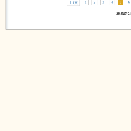
1
2
3
4
5
6
上1頁
（總務處公告