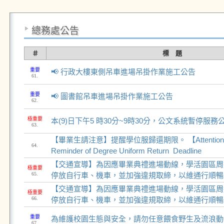
總務處公告
＃
標 題
重要
📢 行政大樓東側吊車進場吊掛作業施工公告
61.
重要
📢 圖書館吊車進場吊掛作業施工公告
62.
極重要
本(9)日下午5 時30分~9時30分，公文系統暫停服務
63.
【畢業生請注意】提醒學位服歸還期限。 ​​​​​​【Attention 
64.
Reminder of Degree Uniform Return Deadline
【交通宣導】為因應畢業典禮進場動線，學活園區周
極重要
65.
停放自行車、機車，並加強違規取締，以維通行順暢
【交通宣導】為因應畢業典禮進場動線，學活園區周
極重要
66.
停放自行車、機車，並加強違規取締，以維通行順暢
重要
為維護校園生態與安全，請勿任意餵食野生及流浪動
67.