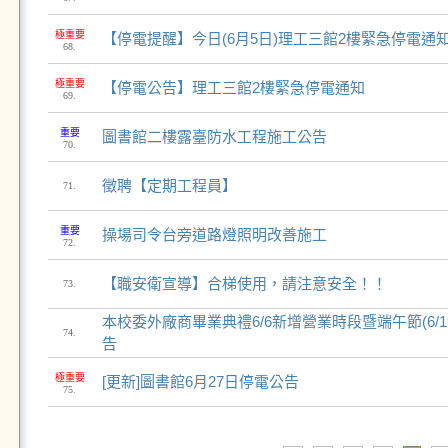
極重要
【停電提醒】今日(6月5日)理工三館2樓緊急停電通知
68.
極重要
【停電公告】理工三館2樓緊急停電通知
69.
重要
圖書館二樓露臺防水工程施工公告
70.
徵聘【定期工程員】
71.
重要
操場司令台旁道路燈照明改善施工
72.
【職安衛宣導】合梯使用，請注意安全！！
73.
本校委外廠商畢業典禮6/6新增營業時段暨端午節(6/
74.
告
極重要
[更新]圖書館6月27日停電公告
75.