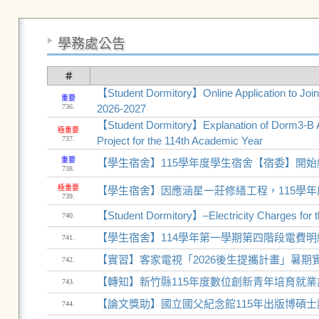
學務處公告
＃
【Student Dormitory】Online Application to Joi
重要
736.
2026-2027
【Student Dormitory】Explanation of Dorm3-B A
極重要
737.
Project for the 114th Academic Year
重要
【學生宿舍】115學年度學生宿舍【宿委】開
738.
極重要
【學生宿舍】因應涵星一莊修繕工程，115學
739.
【Student Dormitory】–Electricity Charges for 
740.
【學生宿舍】114學年第一學期第四階段電費明
741.
【實習】客家電視「2026後生提攜計畫」暑期實習培
742.
【轉知】新竹縣115年度數位創新青年培育就業
743.
【論文獎助】國立國父紀念館115年出版博碩
744.