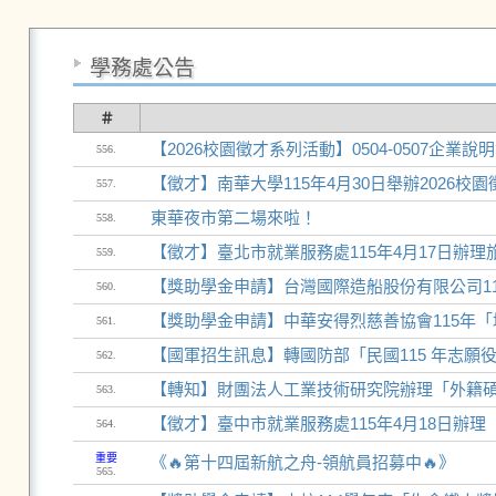
學務處公告
＃
【2026校園徵才系列活動】0504-0507企業
556.
【徵才】南華大學115年4月30日舉辦2026校
557.
東華夜市第二場來啦！
558.
【徵才】臺北市就業服務處115年4月17日辦
559.
【獎助學金申請】台灣國際造船股份有限公司11
560.
【獎助學金申請】中華安得烈慈善協會115年
561.
【國軍招生訊息】轉國防部「民國115 年志願
562.
【轉知】財團法人工業技術研究院辦理「外籍
563.
【徵才】臺中市就業服務處115年4月18日辦
564.
重要
《🔥第十四屆新航之舟-領航員招募中🔥》
565.