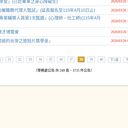
學金」(已近畢業之身心障礙生)
2026/03/26 
僱職務代理人甄試」(延長報名至115年4月10日止)
2026/03/26 
業輔導人員第1次甄選」(心理師、社工師)(115年4月
2026/03/26 
徵才博覽會
2026/03/26 
可錯過的台灣之旅短片獎學金」
2026/03/26 
31
32
33
34
35
36
37
38
39
40
頁
下1頁
下
（學務處公告:共 249 頁、3735 件公告）