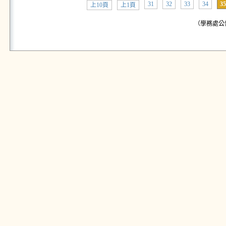
31
32
33
34
35
上10頁
上1頁
（學務處公告: