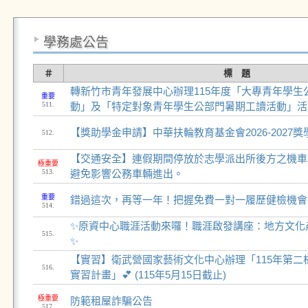
學務處公告
＃
標 題
轉新竹市青年發展中心辦理115年度「大專青年學生
重要
511.
動」及「特定對象青年學生公部門暑期工讀活動」活
【獎助學金申請】中華扶輪教育基金會2026-2027獎
512.
【交通安全】連假期間停放於志學派出所後方之機車，
極重要
513.
避免影響公務車輛進出。
重要
錯過這次，再等一年！把握免費一對一履歷健檢機會
514.
✨原資中心職涯活動來囉！職涯啟發講座：地方文化
515.
✨
【實習】衛武營國家藝術文化中心辦理「115年第二
516.
實習計畫」💕 (115年5月15日截止)
極重要
防範租屋詐騙公告
517.