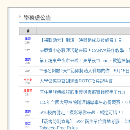
學務處公告
＃
重要
【裸聊勒索】別讓一時衝動成為被威脅工具
286.
📣原資中心職涯活動來囉！CANVA操作教學工作
287.
重要
第五場東華夜市來啦！東華夜市Line，歡迎掃
288.
**報名倒數2天**給即將踏入職場的你---5
289.
極重要
大學儲備軍官訓練團ROTC招募說明會
290.
極重要
原住民族傳統服飾重製與復振實踐起手工作坊
291.
115年全國大專校院職涯輔導學生心得競賽，✨
292.
重要
5/16校內健走！摸彩等你來🎁，錯過可惜！!
293.
【菸害防制宣導】 5/22 衛生單位實地考覈，全校請落實禁菸規範
重要
294.
Tobacco-Free Rules