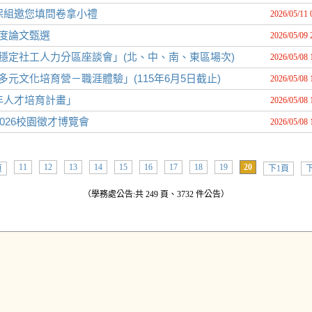
保組邀您填問卷拿小禮
2026/05/11 
年度論文甄選
2026/05/09 
穩定社工人力分區座談會」(北、中、南、東區場次)
2026/05/08 
元文化培育營－職涯體驗」(115年6月5日截止)
2026/05/08 
年人才培育計畫」
2026/05/08 
026校園徵才博覽會
2026/05/08 
11
12
13
14
15
16
17
18
19
20
頁
下1頁
下
（學務處公告:共 249 頁、3732 件公告）