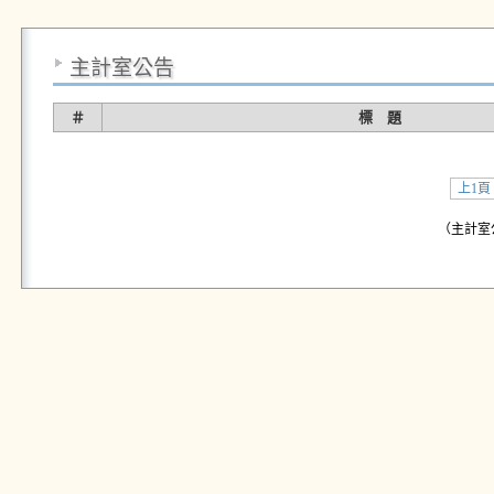
主計室公告
＃
標 題
上1頁
（主計室公