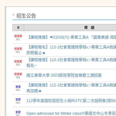
招生公告
＃
標 題
極重要
【課程推推】📢12/16(六) 專案工具A 「圖像表達
301.
【課程報名】112-1社會實踐微學程👉專案工具A微
極重要
302.
即將截止🔥
【課程推推】112-1社會實踐微學程👉專案工具A微課
極重要
303.
報名~
極重要
國立東華大學 2023藝術學院音樂廳工讀招募
304.
【課程推推】112-1社會實踐微學程👉專案工具A微
重要
305.
再加開🔥
重要
112學年度國防部招生小組ROTC第二次說明會(限50
306.
重要
Open admission for Winter class!!!華語文中
307.