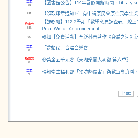
重要
【圖書館公告】114年暑假開館時間。Library summer v
384.
【領取印章通知✨】有申請原民會原住民學生獎助
385.
【課務組】113-2學期「教學意見調查表」線上問卷填寫抽
極重要
386.
Prize Winner Announcement
轉知【免費活動】全新科普著作《身體之河》
387.
重要
「夢想家」合唱音樂會
388.
極重要
🤑獎金五千元🤑《東湖樂閣大初徵 第六季》
389.
重要
轉知衛生福利部「預防熱傷害」衛教宣導資料
390.
上10頁