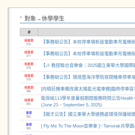
對象→休學學生
＃
極重要
【事務組公告】本校停車場新設電動車充電樁
376.
極重要
【事務組公告】本校停車場新設電動車充電樁
377.
極重要
【🎶 教授聯合音樂會｜2025國立東華大學國
378.
極重要
【事務組公告】環境暨海洋學院夜間機車停車
379.
極重要
[向晴莊機車棚改建太陽能光電車棚]臨時停車區
380.
衛保組113學年度暑假期間服務時間公告Health Care Off
極重要
381.
(June 23 – September 5, 2025)
重要
【徵才公告】國立東華大學總務處環境保護組徵
382.
重要
[ Fly Me To The Moon音樂會 ]✨Tamora
383.