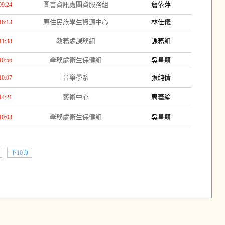
圖書資訊處圖資服務組
詹依萍
09:24
原住民族學生資源中心
林佳儀
16:13
教務處課務組
課務組
11:38
學務處衛生保健組
吳星穎
10:56
音樂學系
張純倩
10:07
藝術中心
周葦綸
14:21
學務處衛生保健組
吳星穎
10:03
下10頁