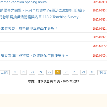
acation opening hours.
2025/06/17 
學金之同學，已可至原資中心(學活C103)領回印章✨
2025/06/13 
獎活動獲獎名單 113-2 Teaching Survey -
2025/06/13 
新書發表會，誠摯歡迎本校學生參與！
2025/06/12 
2025/06/12 
2025/06/05 
，請妥為運用與推廣，以維護師生健康安全。
2025/06/05 
21
22
23
24
25
26
27
28
29
30
上1頁
下1頁
（對象→休學學生:共 70 頁、1045 件公告）