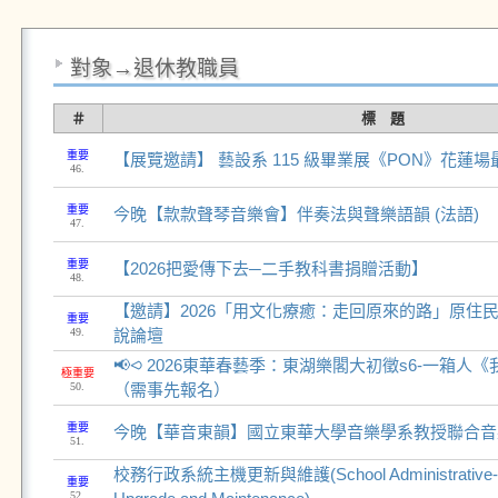
對象→退休教職員
＃
標 題
重要
【展覽邀請】 藝設系 115 級畢業展《PON》花蓮
46.
重要
今晚【款款聲琴音樂會】伴奏法與聲樂語韻 (法語)
47.
重要
【2026把愛傳下去─二手教科書捐贈活動】
48.
【邀請】2026「用文化療癒：走回原來的路」原住
重要
49.
說論壇
📢⪦ 2026東華春藝季：東湖樂閣大初徵s6-一箱人
極重要
50.
（需事先報名）
重要
今晚【華音東韻】國立東華大學音樂學系教授聯合音
51.
校務行政系統主機更新與維護(School Administrative-aff
重要
52.