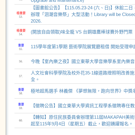
Upgrade and Maintenance)
【圖書館公告】【115.05.23-24 (六、日)】休館
極重要
辦理「洄潮音樂祭」大型活動！Library will be Closed o
53.
2026.
極重要
(開放自由領取)味全龍 VS 台鋼雄鷹棒球賽外野門票
54.
重要
115學年度第1學期 藝術學院展覽廳租借 開始受理申
55.
今晚【室內樂之夜】國立東華大學音樂學系室內樂音
56.
人文社會科學學院及校外花35-1線道路燈照明改善
57.
全。
重要
極地超馬選手 林義傑 《夢想無限，跑向世界》中獎
58.
重要
【徵聘公告】國立東華大學資訊工程學系徵聘專任教
59.
【轉知】原住民族委員會辦理第11屆MAKAPAH美
60.
起至115年9月4日（星期五）截止，歡迎踴躍報名。