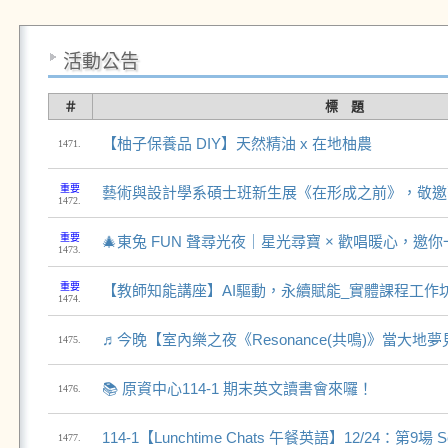
活動公告
＃
標 題
【柚子保養品 DIY】天然精油 x 在地柚農
1471.
重要
藝術與設計學系碩士班新生展《在形成之前》，敬邀
1472.
重要
🎄東兔 FUN 聲尋光夜｜星光尋寶 × 歡唱暖心，邀
1473.
重要
【教師知能講座】AI驅動，永續賦能_實體課程工作
1474.
♬今晚【室內樂之夜《Resonance(共鳴)》當大地
1475.
📚 原資中心114-1 期末英文讀書會來囉！
1476.
114-1【Lunchtime Chats 午餐英語】12/24：第9場 Se
1477.