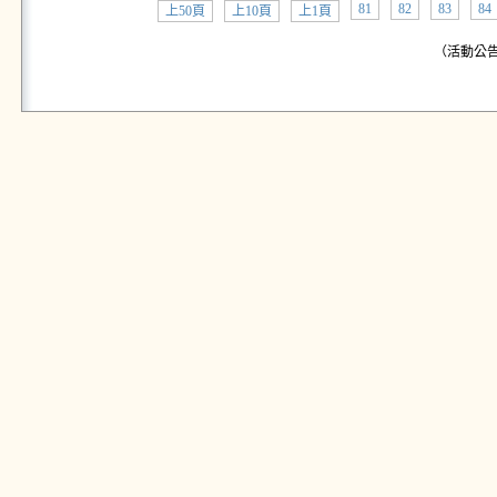
81
82
83
84
上50頁
上10頁
上1頁
（活動公告: