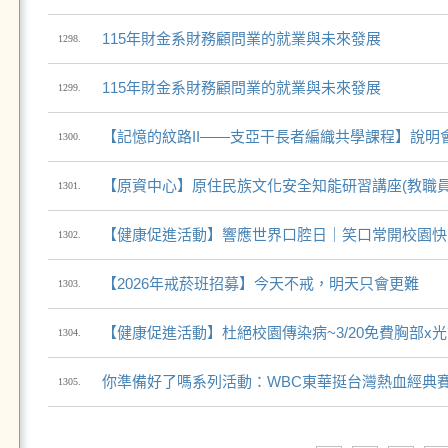
115年財金系財務顧問業的就業與未來發展
1298.
115年財金系財務顧問業的就業與未來發展
1299.
【記憶的紋路II——支亞干長者編織共學課程】說明
1300.
【原資中心】原住民族文化安全知能研習講座(教職員
1301.
【健康促進活動】響應世界口腔日｜笑口常開校園快
1302.
【2026年戒菸班招募】今天不戒，明天只會更難
1303.
【健康促進活動】杜絕校園傳染病~3/20免費胸部x
1304.
你準備好了嗎系列活動：WBC東華挺台灣熱血經典賽(
1305.