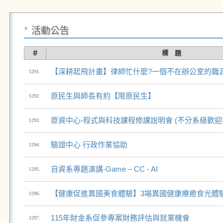
活動公告
＃
標 題
【深耕起飛計畫】律師忙什麼?一個不在辦公室的職
1291.
原民生與師長有約【限原民生】
1292.
原資中心-程式與科技課程修課說明會 (不分系級歡迎
1293.
驗證中心 行政作業協助
1294.
自資系專題演講-Game – CC - AI
1295.
【健康促進異國美食體驗】3場異國健康療癒食光體
1296.
115年財金系促參專案財務評估與就業機會
1297.