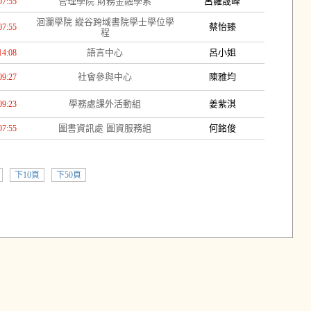
管理學院 財務金融學系
呂羅晟峰
07:55
洄瀾學院 縱谷跨域書院學士學位學
蔡怡臻
07:55
程
語言中心
呂小姐
14:08
社會參與中心
陳雅均
09:27
學務處課外活動組
姜紫淇
09:23
圖書資訊處 圖資服務組
何銘俊
07:55
下10頁
下50頁