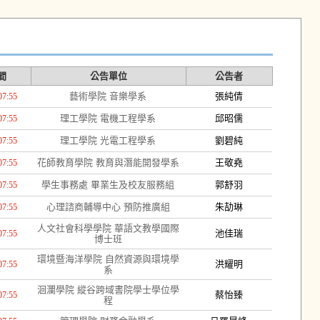
間
公告單位
公告者
藝術學院 音樂學系
張純倩
07:55
理工學院 電機工程學系
邱昭儒
07:55
理工學院 光電工程學系
劉碧純
07:55
花師教育學院 教育與潛能開發學系
王敬堯
07:55
學生事務處 畢業生及校友服務組
郭舒羽
07:55
心理諮商輔導中心 預防推廣組
朱劼琳
07:55
人文社會科學學院 華語文教學國際
池佳瑞
07:55
博士班
環境暨海洋學院 自然資源與環境學
洪耀明
07:55
系
洄瀾學院 縱谷跨域書院學士學位學
蔡怡臻
07:55
程