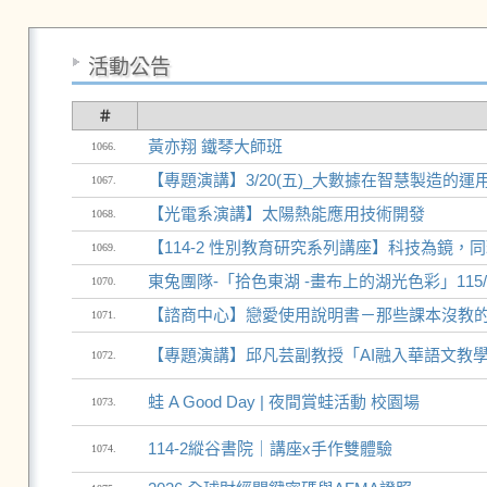
活動公告
＃
黃亦翔 鐵琴大師班
1066.
【專題演講】3/20(五)_大數據在智慧製造的運
1067.
【光電系演講】太陽熱能應用技術開發
1068.
【114-2 性別教育研究系列講座】科技為鏡，
1069.
東兔團隊-「拾色東湖 -畫布上的湖光色彩」115/3
1070.
【諮商中心】戀愛使用說明書－那些課本沒教
1071.
【專題演講】邱凡芸副教授「AI融入華語文教
1072.
蛙 A Good Day | 夜間賞蛙活動 校園場
1073.
114-2縱谷書院｜講座x手作雙體驗
1074.