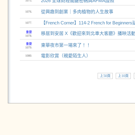
2026 全球財經關鍵密碼與AFMA證照
1075.
從興趣到創業｜多肉植物的人生故事
1076.
【French Corner】114-2 French for Begin
1077.
重要
移居到安居 X《歡迎來到北車大客廳》播映活
1078.
重要
東華夜市第一場來了！！
1079.
電影欣賞（親愛陌生人）
1080.
上50頁
上10頁