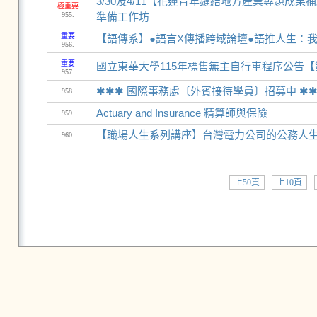
3/30及4/11【花蓮青年鏈結地方產業專題
極重要
955.
準備工作坊
重要
【語傳系】●語言X傳播跨域論壇●語推人生：
956.
重要
國立東華大學115年標售無主自行車程序公告
957.
✱✱✱ 國際事務處〔外賓接待學員〕招募中 ✱
958.
Actuary and Insurance 精算師與保險
959.
【職場人生系列講座】台灣電力公司的公務人生(
960.
上50頁
上10頁