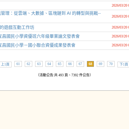
2026/03/20 
理：從雲端、大數據、區塊鏈到 AI 的轉型與挑戰--
2026/03/20 
話的遊戲互動工作坊
2026/03/20 
宜昌國民小學資優班六年級畢業論文發表會
2026/03/20 
宜昌國民小學－國小聯合資優成果發表會
2026/03/20 
61
62
63
64
65
66
67
68
69
70
上1頁
下1頁
（活動公告:共 493 頁、7392 件公告）