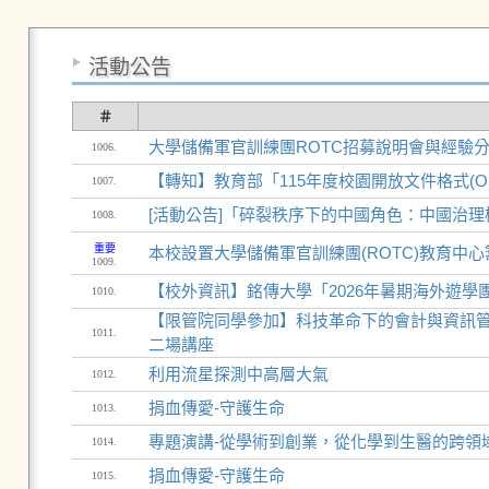
活動公告
＃
大學儲備軍官訓練團ROTC招募說明會與經驗
1006.
【轉知】教育部「115年度校園開放文件格式(O
1007.
[活動公告]「碎裂秩序下的中國角色：中國治
1008.
重要
本校設置大學儲備軍官訓練團(ROTC)教育中
1009.
【校外資訊】銘傳大學「2026年暑期海外遊學
1010.
【限管院同學參加】科技革命下的會計與資訊管理
1011.
二場講座
利用流星探測中高層大氣
1012.
捐血傳愛-守護生命
1013.
專題演講-從學術到創業，從化學到生醫的跨領
1014.
捐血傳愛-守護生命
1015.