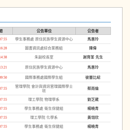
間
公告單位
公告者
學生事務處 原住民族學生資源中心
馬惠玲
07:55
圖書資訊處綜合業務組
陳偉
16:28
朱副校長室
謝育筌 先生
14:38
原住民族學生資源中心
馬惠玲
13:21
國際事務處國際學生組
彼蕾比紹
09:50
管理學院 會計與資訊管理國際學士
蔡雨倫
07:55
班
理工學院 物理學系
劉芝葳
07:55
學生事務處 衛生保健組
楊曉青
07:55
理工學院 化學系
黃翎欣
07:55
學生事務處 衛生保健組
楊曉青
07:55