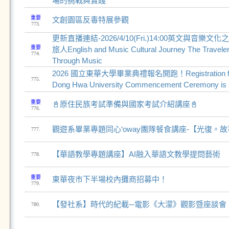
場的挑戰與實踐
重要
文創園區反毒特展參觀
773.
更新直播連結-2026/4/10(Fri.)14:00英文與音
重要
旅人English and Music Cultural Journey The Traveler
774.
Through Music
2026 國立東華大學畢業典禮報名開跑！Registration for th
775.
Dong Hwa University Commencement Ceremony is
重要
📓原住民族考試準備與國家考試介紹講座📓
776.
觀遊系畢業專題同心‘oway團隊餐食講座-【光復。
777.
【華語教學專題講座】AI融入華語文教學提問藝術
778.
重要
東華夜市下半場校內攤商招募中！
779.
【發社系】時代的紀載─電影《大濛》觀影暨座談會
780.