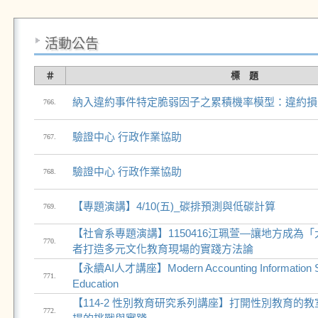
活動公告
＃
標 題
納入違約事件特定脆弱因子之累積機率模型：違約損
766.
驗證中心 行政作業協助
767.
驗證中心 行政作業協助
768.
【專題演講】4/10(五)_碳排預測與低碳計算
769.
【社會系專題演講】1150416江珮萱—讓地方成為
770.
者打造多元文化教育現場的實踐方法論
【永續AI人才講座】Modern Accounting Information S
771.
Education
【114-2 性別教育研究系列講座】打開性別教育的
772.