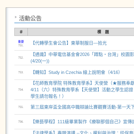
活動公告
＃
標 題
重要
【代轉學生會公告】東華制服日—拾光
751.
【通識】中華電信基金會2026「蹲點‧台灣」校園影
752.
(4/20(一))
【轉知】Study in Czechia 線上說明會（4/16）
753.
【花師教育學院 特殊教育學系】天使營（★服務奉
4/11（六）特殊教育學系【天使營】活動之學生認
754.
學生請勿報名！）
第三屆東岸盃全國高中職辯論比賽觀賽活動-第一天
755.
【樂藝學程】111級畢業製作《療聊那個自己》宣傳記
756.
【法律學系】專題演講 --文化、權利與治理：從保