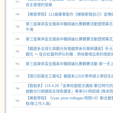
757.
自主管理的發展
【樂藝學程】111級畢業製作《療聊那個自己》宣傳
758.
第三屆東岸盃全國高中職辯論比賽觀賽活動暨閉幕式
759.
午場
第三屆東岸盃全國高中職辯論比賽觀賽活動暨閉幕式
760.
【觀遊系全球化與觀光休憩趨勢系列業師講座】朴元善
761.
觀光 ～ 從白松露到伊比利豬：用味蕾嚐出來的南歐
第三屆東岸盃全國高中職辯論比賽觀賽活動-第一天
762.
【限已招募志工報名】觀遊系115大學申請入學招生
763.
【藝創系】115.4.28「金車校園藝文講座-數位時代
764.
過數位行銷連結全球收藏家」專業3小時認證 (限本院
【樂藝學程】《ryax yene milingan 時間×3》
765.
程/限工作人員)