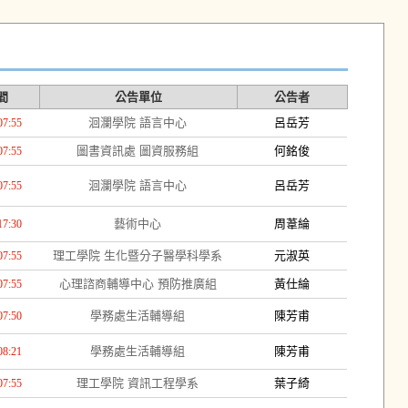
間
公告單位
公告者
洄瀾學院 語言中心
呂岳芳
07:55
圖書資訊處 圖資服務組
何銘俊
07:55
洄瀾學院 語言中心
呂岳芳
07:55
藝術中心
周葦綸
17:30
理工學院 生化暨分子醫學科學系
元淑英
07:55
心理諮商輔導中心 預防推廣組
黃仕綸
07:55
學務處生活輔導組
陳芳甫
07:50
學務處生活輔導組
陳芳甫
08:21
理工學院 資訊工程學系
葉子綺
07:55