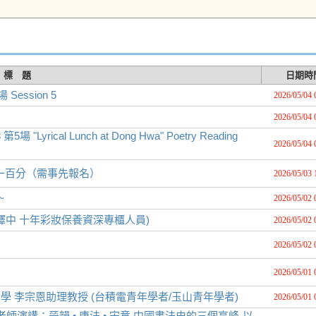
標 題
日期時
 Session 5
2026/05/04 
2026/05/04 
rical Lunch at Dong Hwa" Poetry Reading
2026/05/04 
水畫一百分（需事先報名）
2026/05/03 
~
2026/05/02 
中 十年彩妝保養資深專櫃人員)
2026/05/02 
2026/05/02 
2026/05/01 
通大學 李宗恩助理教授 (台積電青年學者/玉山青年學者)
2026/05/01 
師演講：晉韻 • 唐法 • 宋意 中國書法史的三個高峰-以