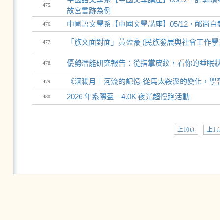
475.
故宮書跡為例
中國語文學系【中國文學講座】05/12‧邴尚
476.
「族文面對面」黃盈豪 (民族發展與社會工作學
477.
優勢潛能研究報告：從指掌皮紋，看你的睡眠
478.
《洄瀾月｜河流的記憶-從馬太鞍溪的變化，學
479.
2026 年系際盃—4.0K 夜光超慢跑活動
480.
上10頁
上1