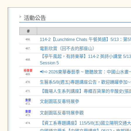
活動公告
＃
114-2【Lunchtime Chats 午餐英語】5/13：第5場
466.
電影欣賞（回不去的那座山）
467.
【亭午風起，有詩東華】114-2 英詩小講堂 5/13 第5場 "Ly
468.
Session 5
極重要
📢⪦ 2026東華春藝季 ~ 聽聽故宮：中國山
469.
生醫系5/8(週五)專題講座公告，歡迎踴躍參加~
470.
【職場人生系列講座】專櫃百貨業的辛酸史(張譯
471.
重要
文創園區反毒特展參
472.
重要
文創園區反毒特展參觀
473.
【資工系專題講座】115/5/8(五)國立陽明交
474.
中國語文學系【中國文學講座】05/12‧許郭璜老