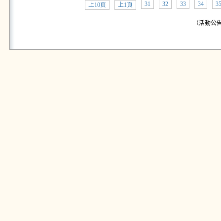
31
32
33
34
3
上10頁
上1頁
（活動公告: