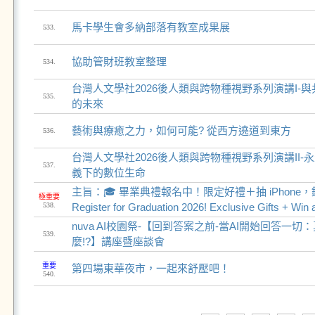
馬卡學生會多納部落有教室成果展
533.
協助管財班教室整理
534.
台灣人文學社2026後人類與跨物種視野系列演講I-
535.
的未來
藝術與療癒之力，如何可能? 從西方遶道到東方
536.
台灣人文學社2026後人類與跨物種視野系列演講II-
537.
義下的數位生命
主旨：🎓 畢業典禮報名中！限定好禮＋抽 iPhone
極重要
538.
Register for Graduation 2026! Exclusive Gifts + Win 
nuva AI校園祭-【回到答案之前-當AI開始回答一
539.
麼!?】講座暨座談會
重要
第四場東華夜市，一起來舒壓吧！
540.