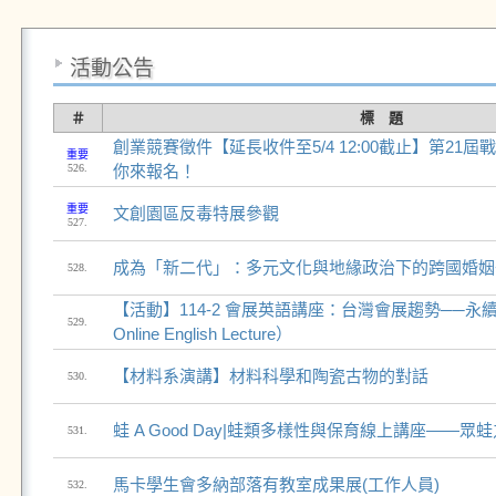
活動公告
＃
標 題
創業競賽徵件【延長收件至5/4 12:00截止】第21
重要
526.
你來報名！
重要
文創園區反毒特展參觀
527.
成為「新二代」：多元文化與地緣政治下的跨國婚姻
528.
【活動】114-2 會展英語講座：台灣會展趨勢──
529.
Online English Lecture）
【材料系演講】材料科學和陶瓷古物的對話
530.
蛙 A Good Day|蛙類多樣性與保育線上講座——
531.
馬卡學生會多納部落有教室成果展(工作人員)
532.