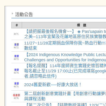
活動公告
＃
標 題
【請把握最後報名機會~~】 ◈ Pas'uapain tu
4171.
之美─113年宜蘭及花蓮地區原住民族實驗
11/27~11/28定期捐血保障你我~熱血行動!
重要
數結束
4172.
【2024 Indigenous Knowledge Public Lect
重要
Challenges and Opportunities for Indigeno
4173.
【報名提醒】114年度師資生實踐史懷哲精
重要
報名截止至11/29 17:00止(已完成填寫goo
4174.
者,請忽略此信件)
重要
2024舊愛新歡──好康大放送！
4175.
第二屆創新創意實踐計畫【用創意行動讓夢
極重要
與課程活動
4176.
【第二次公告】 【特聘教授演講】12/3(二