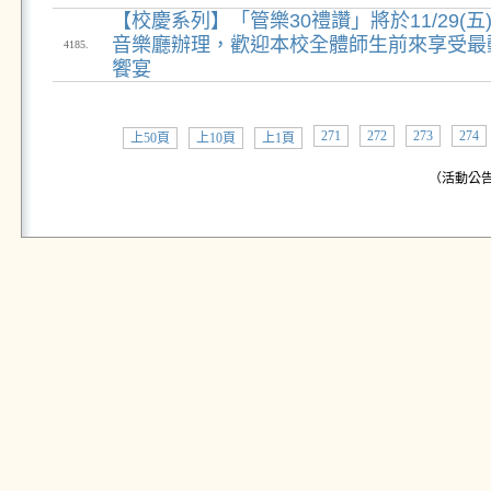
【校慶系列】「管樂30禮讚」將於11/29(五)
音樂廳辦理，歡迎本校全體師生前來享受最
4185.
饗宴
271
272
273
274
上50頁
上10頁
上1頁
（活動公告: