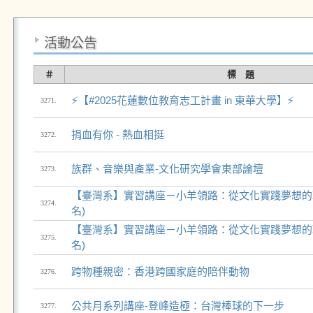
活動公告
＃
標 題
⚡️【#2025花蓮數位教育志工計畫 in 東華大學】⚡️
3271.
捐血有你 - 熱血相挺
3272.
族群、音樂與產業-文化研究學會東部論壇
3273.
【臺灣系】實習講座－小羊領路：從文化實踐夢想的
3274.
名)
【臺灣系】實習講座－小羊領路：從文化實踐夢想的
3275.
名)
跨物種親密：香港跨國家庭的陪伴動物
3276.
公共月系列講座-登峰造極：台灣棒球的下一步
3277.