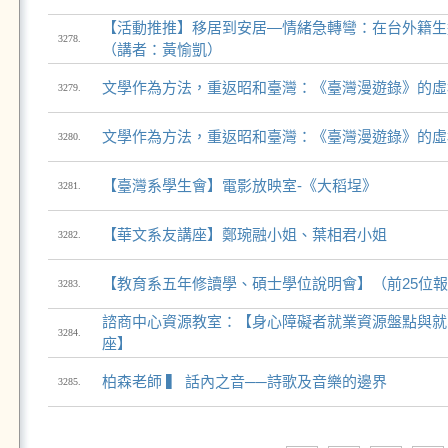
【活動推推】移居到安居—情緒急轉彎：在台外籍生
3278.
（講者：黃愉凱）
文學作為方法，重返昭和臺灣：《臺灣漫遊錄》的虛
3279.
文學作為方法，重返昭和臺灣：《臺灣漫遊錄》的虛
3280.
【臺灣系學生會】電影放映室-《大稻埕》
3281.
【華文系友講座】鄭琬融小姐、葉相君小姐
3282.
【教育系五年修讀學、碩士學位說明會】（前25位
3283.
諮商中心資源教室：【身心障礙者就業資源盤點與就
3284.
座】
柏森老師 ▍ 話內之音──詩歌及音樂的邊界
3285.