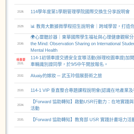
114學年度第1學期管理學院國際交換生分享說明會
2528.
📊 教育大數據微學程招生說明會｜跨域學習，打造
2529.
🌍心靈聽診器｜東華國際學生福祉與心理健康觀察分享｜Ste
the Mind: Observation Sharing on International Stude
2530.
Mental Health
114-1初領車證交通安全宣導活動(辦理校園車證)加
極重要
2531.
車輛識別證同學，於9/5中午開放報名。
Aluaiy的嫁妝 ─ 武玉玲個展藝術之旅
2532.
114-1 VIP 垂直整合專題課程說明會(認識在地產業
2533.
【Forward 協助轉知】啟動USR行動力：在地實踐
2534.
活動
【Forward 協助轉知】教育部 USR 實踐計畫培力
2535.